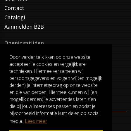
Contact
Catalogi
Aanmelden B2B
Openingstijden
Dinsdag T/M Zaterdag
Door verder te klikken op onze website,
van 8:00-17:00
accepteer je cookies en vergelijkbare
Verzenddagen
technieken. Hiermee verzamelen wij
Dinsdag T/M Vrijdag
persoonsgegevens en volgen wij (en mogelijk
Pauze
derden) je internetgedrag op onze website
12:30-13:00
en die van derden. Hiermee kunnen wij (en
mogelijk derden) je advertenties laten zien
die bij jouw interesses passen en zodat je
bijvoorbeeld informatie kunt delen op social
media.
Lees meer
ALGEMENE VOORWAARDEN