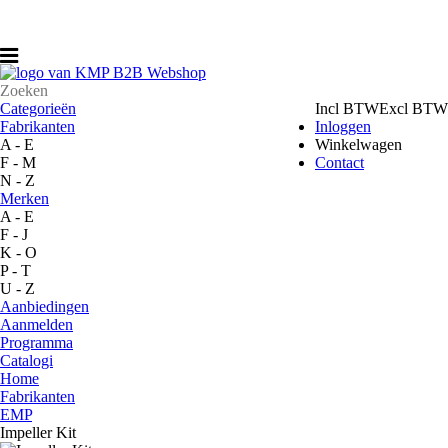
Account
Winkelwagen
Toggle navigation
Categorieën
Incl BTW
Excl BTW
Fabrikanten
Inloggen
A - E
Winkelwagen
F - M
Contact
N - Z
Merken
A - E
F - J
K - O
P - T
U - Z
Aanbiedingen
Aanmelden
Programma
Catalogi
Home
Fabrikanten
EMP
Impeller Kit