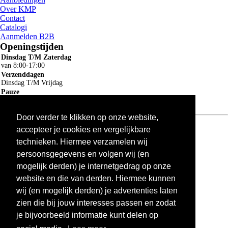
Over KMP
Contact
Catalogi
Aanmelden B2B
Openingstijden
Dinsdag T/M Zaterdag
van 8:00-17:00
Verzenddagen
Dinsdag T/M Vrijdag
Pauze
12:30-13:00
Door verder te klikken op onze website,
Algemene voorwaarden
ruilen en retourneren
accepteer je cookies en vergelijkbare
Privacy
technieken. Hiermee verzamelen wij
Cookie
persoonsgegevens en volgen wij (en
×
mogelijk derden) je internetgedrag op onze
Winkelwagen delen
website en die van derden. Hiermee kunnen
wij (en mogelijk derden) je advertenties laten
zien die bij jouw interesses passen en zodat
je bijvoorbeeld informatie kunt delen op