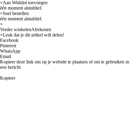
×
Aan Wishlist toevoegen
één moment alstublief.
×
Snel bestellen
één moment alstublief.
×
Verder winkelen
Afrekenen
×
Leuk dat je dit artikel wilt delen!
Facebook
Pinterest
WhatsApp
Email
Kopieer deze link om op je website te plaatsen of om te gebruiken in
een bericht
Kopieer
Categorieën
Fabrikanten
Arieltek
Barr Marine
CDI Electronics
CEF
Clevite
Corteco
Diversen
EMP