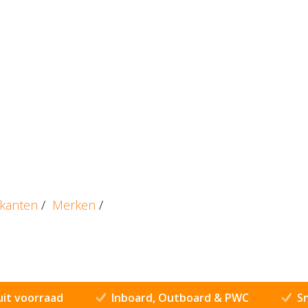
ikanten
/
Merken
/
uit voorraad
Inboard, Outboard & PWC
Sn