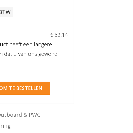
 BTW
€ 32
,14
uct heeft een langere
dan dat u van ons gewend
 OM TE BESTELLEN
Outboard & PWC
ering