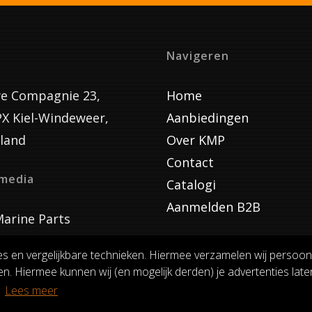
Navigeren
e Compagnie 23,
Home
PX Kiel-Windeweer,
Aanbiedingen
land
Over KMP
Contact
lmedia
Catalogi
Aanmelden B2B
arine Parts
es en vergelijkbare technieken. Hiermee verzamelen wij persoon
n. Hiermee kunnen wij (en mogelijk derden) je advertenties laten
VOORWAARDEN
RUILEN EN RETOURNEREN
PRIVACY
.
Lees meer