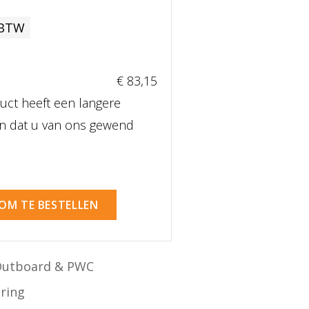
 BTW
€ 83
,15
uct heeft een langere
dan dat u van ons gewend
 OM TE BESTELLEN
Outboard & PWC
ering