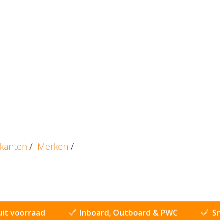
ikanten
/
Merken
/
uit voorraad
Inboard, Outboard & PWC
Sn