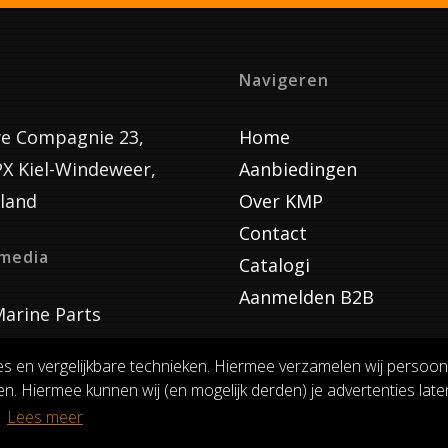
Navigeren
e Compagnie 23,
Home
PX Kiel-Windeweer,
Aanbiedingen
land
Over KMP
Contact
lmedia
Catalogi
Aanmelden B2B
arine Parts
es en vergelijkbare technieken. Hiermee verzamelen wij persoon
n. Hiermee kunnen wij (en mogelijk derden) je advertenties laten
VOORWAARDEN
RUILEN EN RETOURNEREN
PRIVACY
.
Lees meer