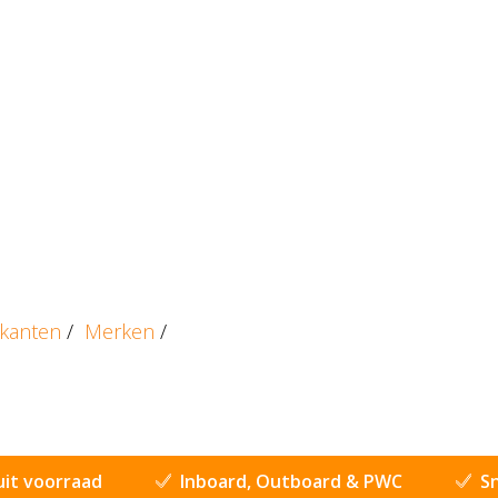
ikanten
/
Merken
/
uit voorraad
Inboard, Outboard & PWC
Sn