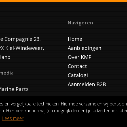
Navigeren
e Compagnie 23,
Home
PX Kiel-Windeweer,
Aanbiedingen
land
Over KMP
Contact
lmedia
Catalogi
Aanmelden B2B
arine Parts
es en vergelijkbare technieken. Hiermee verzamelen wij persoon
n. Hiermee kunnen wij (en mogelijk derden) je advertenties laten
VOORWAARDEN
RUILEN EN RETOURNEREN
PRIVACY
.
Lees meer