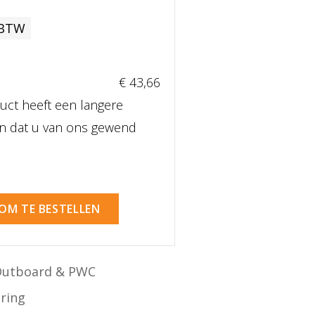
 BTW
€ 43
,66
uct heeft een langere
dan dat u van ons gewend
 OM TE BESTELLEN
Outboard & PWC
ering