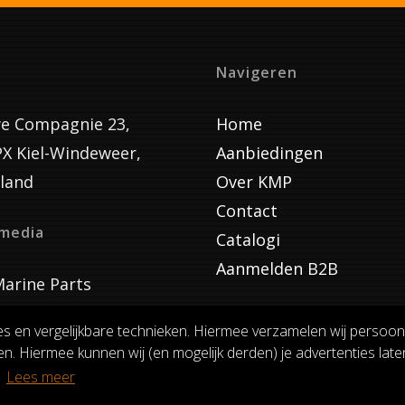
Navigeren
e Compagnie 23,
Home
PX Kiel-Windeweer,
Aanbiedingen
land
Over KMP
Contact
lmedia
Catalogi
Aanmelden B2B
arine Parts
es en vergelijkbare technieken. Hiermee verzamelen wij persoon
n. Hiermee kunnen wij (en mogelijk derden) je advertenties laten
VOORWAARDEN
RUILEN EN RETOURNEREN
PRIVACY
.
Lees meer