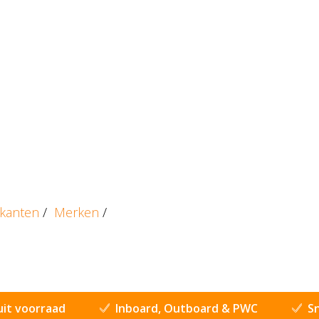
ikanten
/
Merken
/
uit voorraad
Inboard, Outboard & PWC
Sn