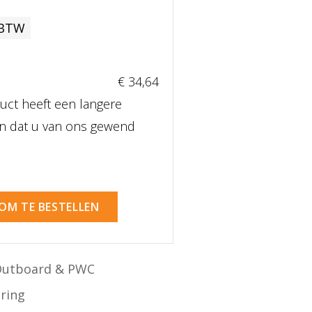
 BTW
€ 34
,64
uct heeft een langere
dan dat u van ons gewend
 OM TE BESTELLEN
Outboard & PWC
ering