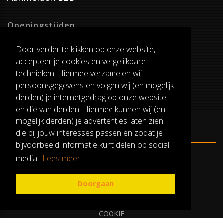
Openingstijden
Dinsdag T/M Zaterdag
Door verder te klikken op onze website,
van 8:00-17:00
accepteer je cookies en vergelijkbare
Verzenddagen
technieken. Hiermee verzamelen wij
Dinsdag T/M Vrijdag
persoonsgegevens en volgen wij (en mogelijk
Pauze
derden) je internetgedrag op onze website
12:30-13:00
en die van derden. Hiermee kunnen wij (en
mogelijk derden) je advertenties laten zien
die bij jouw interesses passen en zodat je
bijvoorbeeld informatie kunt delen op social
media.
Lees meer
ALGEMENE VOORWAARDEN
RUILEN EN RETOURNEREN
Doorgaan
PRIVACY
COOKIE