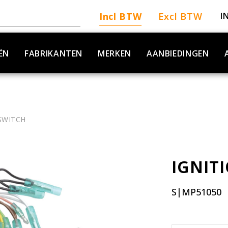
Incl BTW
Excl BTW
I
ËN
FABRIKANTEN
MERKEN
AANBIEDINGEN
SWITCH
IGNIT
S|MP51050