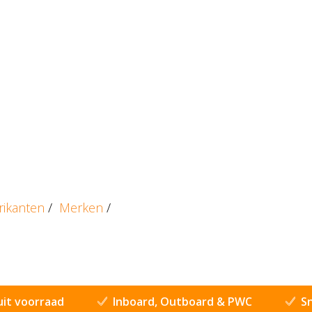
rikanten
/
Merken
/
uit voorraad
Inboard, Outboard & PWC
Sn