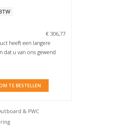
 BTW
€ 306
,77
uct heeft een langere
dan dat u van ons gewend
 OM TE BESTELLEN
Outboard & PWC
ering