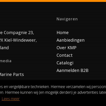
Navigeren
e Compagnie 23,
Home
PX Kiel-Windeweer,
Aanbiedingen
land
Over KMP
Contact
lmedia
Catalogi
Aanmelden B2B
arine Parts
es en vergelijkbare technieken. Hiermee verzamelen wij persoon
n. Hiermee kunnen wij (en mogelijk derden) je advertenties laten
VOORWAARDEN
RUILEN EN RETOURNEREN
PRIVACY
.
Lees meer