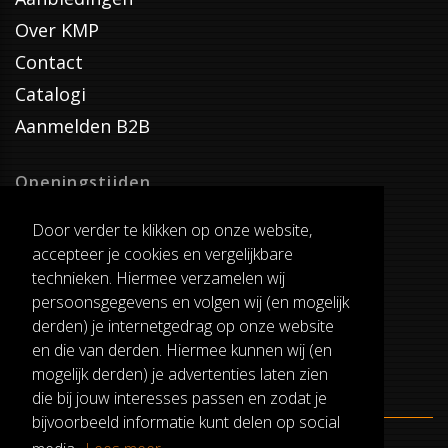
Over KMP
Contact
Catalogi
Aanmelden B2B
Openingstijden
Dinsdag T/M Zaterdag
Door verder te klikken op onze website,
van 8:00-17:00
accepteer je cookies en vergelijkbare
Verzenddagen
technieken. Hiermee verzamelen wij
Dinsdag T/M Vrijdag
persoonsgegevens en volgen wij (en mogelijk
Pauze
derden) je internetgedrag op onze website
12:30-13:00
en die van derden. Hiermee kunnen wij (en
mogelijk derden) je advertenties laten zien
die bij jouw interesses passen en zodat je
bijvoorbeeld informatie kunt delen op social