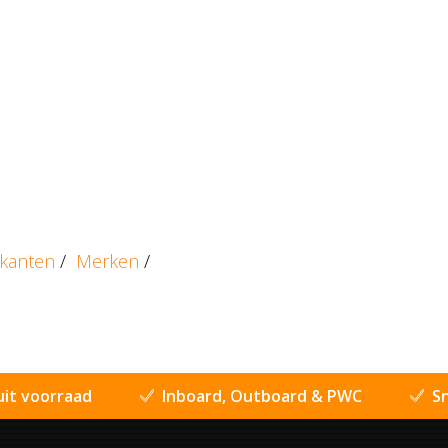
ikanten
/
Merken
/
uit voorraad
Inboard, Outboard & PWC
Sn