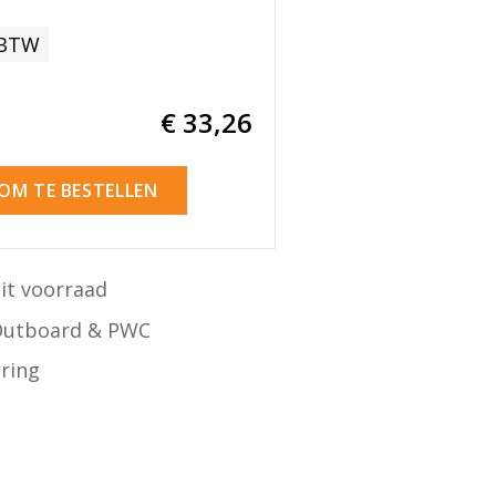
 BTW
€ 33
,26
 OM TE BESTELLEN
it voorraad
Outboard & PWC
ering