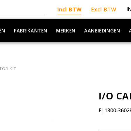
Incl BTW
Excl BTW
I
ËN
FABRIKANTEN
MERKEN
AANBIEDINGEN
TOR KIT
I/O C
E|1300-3602