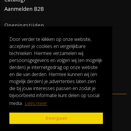
Aanmelden B2B
Openingstijden
Dinsdag T/M Zaterdag
Door verder te klikken op onze website,
van 8:00-17:00
accepteer je cookies en vergelijkbare
Verzenddagen
technieken. Hiermee verzamelen wij
Dinsdag T/M Vrijdag
persoonsgegevens en volgen wij (en mogelijk
Pauze
derden) je internetgedrag op onze website
12:30-13:00
en die van derden. Hiermee kunnen wij (en
mogelijk derden) je advertenties laten zien
die bij jouw interesses passen en zodat je
bijvoorbeeld informatie kunt delen op social
media.
Lees meer
ALGEMENE VOORWAARDEN
RUILEN EN RETOURNEREN
Doorgaan
PRIVACY