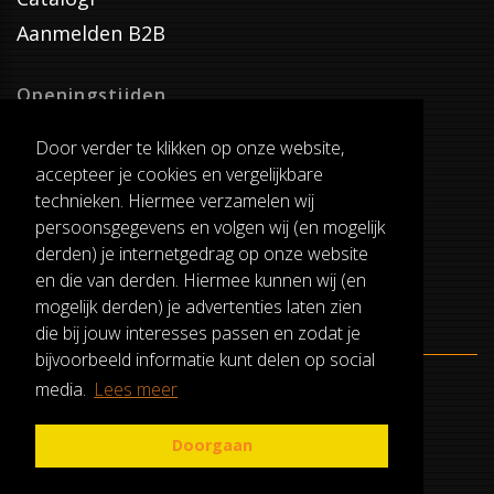
Aanmelden B2B
Openingstijden
Dinsdag T/M Zaterdag
Door verder te klikken op onze website,
van 8:00-17:00
accepteer je cookies en vergelijkbare
Verzenddagen
technieken. Hiermee verzamelen wij
Dinsdag T/M Vrijdag
persoonsgegevens en volgen wij (en mogelijk
Pauze
derden) je internetgedrag op onze website
12:30-13:00
en die van derden. Hiermee kunnen wij (en
mogelijk derden) je advertenties laten zien
die bij jouw interesses passen en zodat je
bijvoorbeeld informatie kunt delen op social
media.
Lees meer
ALGEMENE VOORWAARDEN
RUILEN EN RETOURNEREN
Doorgaan
PRIVACY