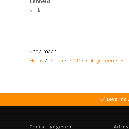
Eenheid
Stuk
Shop meer
Home
/
Sierra
/
KMP
/
Categorieën
/
Fab
Levering 
Contactgegevens
Adres