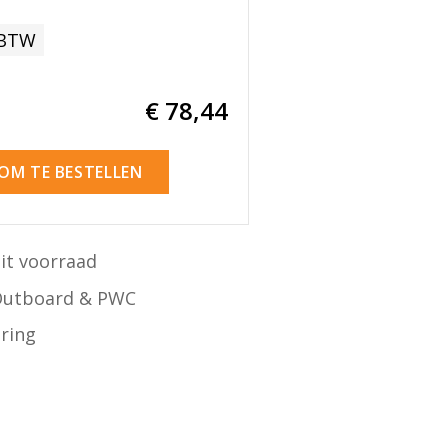
 BTW
€ 78
,44
 OM TE BESTELLEN
it voorraad
Outboard & PWC
ering