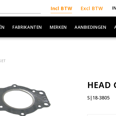
Incl BTW
Excl BTW
I
ËN
FABRIKANTEN
MERKEN
AANBIEDINGEN
KET
HEAD 
S|18-3805