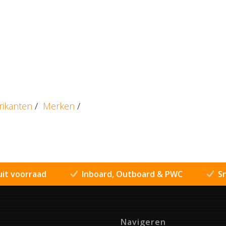
rikanten
/
Merken
/
uit voorraad
Inboard, Outboard & PWC
Sn
Navigeren