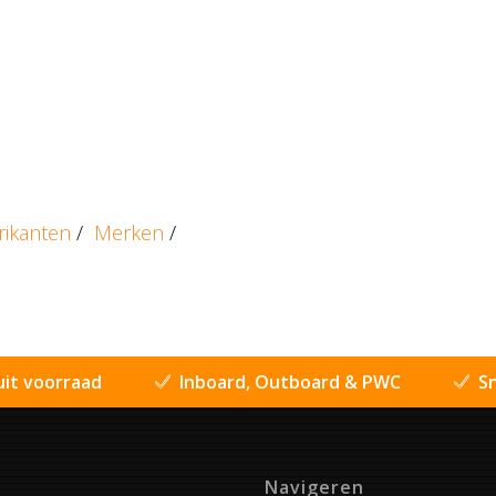
rikanten
/
Merken
/
uit voorraad
Inboard, Outboard & PWC
Sn
Navigeren