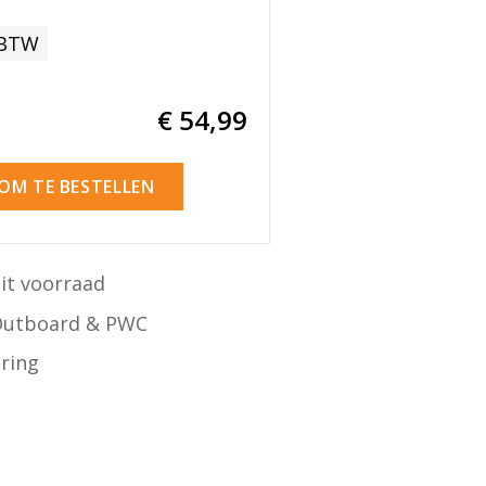
 BTW
€ 54
,99
 OM TE BESTELLEN
it voorraad
Outboard & PWC
ering