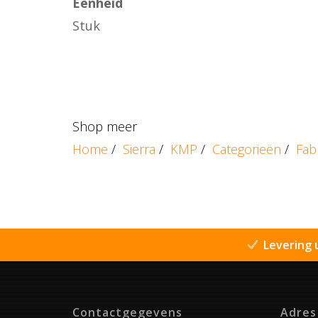
Eenheid
Stuk
Shop meer
Home
/
Sierra
/
KMP
/
Categorieën
/
Fab
Levering 
Contactgegevens
Adres