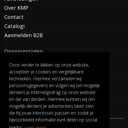
Over KMP
Contact
Catalogi
Aanmelden B2B
Openingstijden
Dinsdag T/M Zaterdag
Door verder te klikken op onze website,
van 8:00-17:00
accepteer je cookies en vergelijkbare
Verzenddagen
technieken. Hiermee verzamelen wij
Dinsdag T/M Vrijdag
persoonsgegevens en volgen wij (en mogelijk
Pauze
derden) je internetgedrag op onze website
12:30-13:00
en die van derden. Hiermee kunnen wij (en
mogelijk derden) je advertenties laten zien
die bij jouw interesses passen en zodat je
bijvoorbeeld informatie kunt delen op social
media.
Lees meer