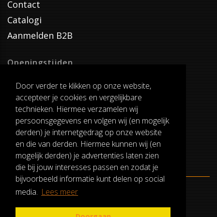
Contact
Catalogi
Aanmelden B2B
Openingstijden
Dinsdag T/M Zaterdag
Door verder te klikken op onze website,
van 8:00-17:00
accepteer je cookies en vergelijkbare
Verzenddagen
technieken. Hiermee verzamelen wij
Dinsdag T/M Vrijdag
persoonsgegevens en volgen wij (en mogelijk
Pauze
derden) je internetgedrag op onze website
12:30-13:00
en die van derden. Hiermee kunnen wij (en
mogelijk derden) je advertenties laten zien
die bij jouw interesses passen en zodat je
bijvoorbeeld informatie kunt delen op social
media.
Lees meer
ALGEMENE VOORWAARDEN
RUILEN EN RETOURNEREN
Doorgaan