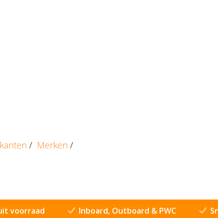
ikanten
/
Merken
/
uit voorraad
Inboard, Outboard & PWC
Sn