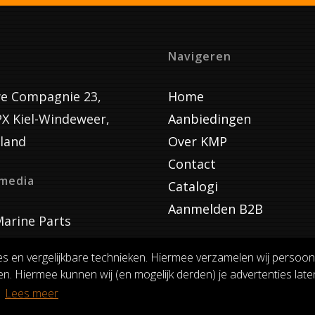
Navigeren
e Compagnie 23,
Home
PX Kiel-Windeweer,
Aanbiedingen
land
Over KMP
Contact
lmedia
Catalogi
Aanmelden B2B
arine Parts
es en vergelijkbare technieken. Hiermee verzamelen wij persoon
n. Hiermee kunnen wij (en mogelijk derden) je advertenties laten
VOORWAARDEN
RUILEN EN RETOURNEREN
PRIVACY
.
Lees meer