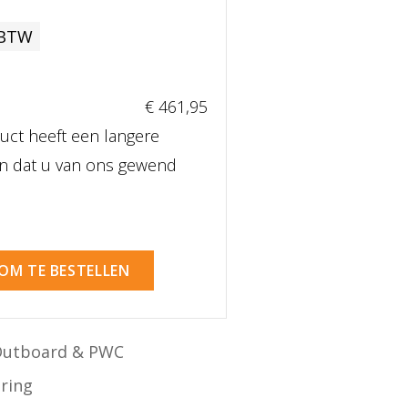
 BTW
€ 461
,95
uct heeft een langere
dan dat u van ons gewend
 OM TE BESTELLEN
Outboard & PWC
ering