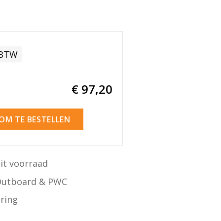
 BTW
€ 97
,20
 OM TE BESTELLEN
it voorraad
Outboard & PWC
ering