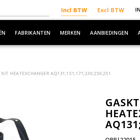
Incl BTW
Excl BTW
I
ËN
FABRIKANTEN
MERKEN
AANBIEDINGEN
KIT HEATEXCHANGER AQ131;151;171;230;250;251
GASKT
HEAT
AQ131;
ORB|22015