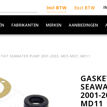
Incl BTW
Excl BTW
I
ËN
FABRIKANTEN
MERKEN
AANBIEDINGEN
ETKIT SEAWATER PUMP 2001-2003, MD5-MD7, MD11
GASKE
SEAWA
2001-2
MD11