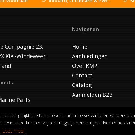
uit voorraad
Inboard, Outboard & PWC
Sn
Navigeren
e Compagnie 23,
Home
PX Kiel-Windeweer,
Aanbiedingen
land
Over KMP
Contact
lmedia
Catalogi
Aanmelden B2B
arine Parts
es en vergelijkbare technieken. Hiermee verzamelen wij persoon
n. Hiermee kunnen wij (en mogelijk derden) je advertenties laten
VOORWAARDEN
RUILEN EN RETOURNEREN
PRIVACY
.
Lees meer