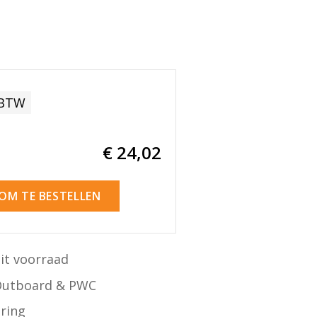
 BTW
€ 24
,02
 OM TE BESTELLEN
it voorraad
Outboard & PWC
ering