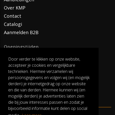
Over KMP
Contact
Catalogi
Aanmelden B2B
Openingstijden
Dinsdag T/M Zaterdag
Door verder te klikken op onze website,
van 8:00-17:00
accepteer je cookies en vergelijkbare
Verzenddagen
technieken. Hiermee verzamelen wij
Dinsdag T/M Vrijdag
persoonsgegevens en volgen wij (en mogelijk
Pauze
derden) je internetgedrag op onze website
12:30-13:00
en die van derden. Hiermee kunnen wij (en
mogelijk derden) je advertenties laten zien
die bij jouw interesses passen en zodat je
bijvoorbeeld informatie kunt delen op social