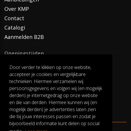
Over KMP
Contact
Catalogi
Aanmelden B2B
Openingstijden
Dinsdag T/M Zaterdag
Door verder te klikken op onze website,
van 8:00-17:00
accepteer je cookies en vergelijkbare
Verzenddagen
technieken. Hiermee verzamelen wij
Dinsdag T/M Vrijdag
persoonsgegevens en volgen wij (en mogelijk
Pauze
derden) je internetgedrag op onze website
12:30-13:00
en die van derden. Hiermee kunnen wij (en
mogelijk derden) je advertenties laten zien
die bij jouw interesses passen en zodat je
bijvoorbeeld informatie kunt delen op social