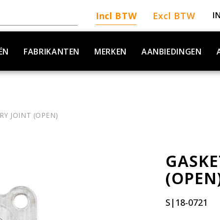
Incl BTW
Excl BTW
I
ËN
FABRIKANTEN
MERKEN
AANBIEDINGEN
RY JOINT (OPEN)
GASKE
(OPEN
S|18-0721