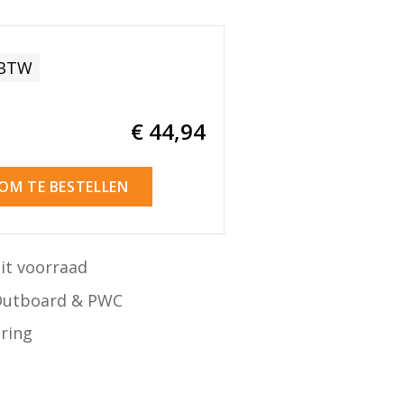
 BTW
€ 44
,94
 OM TE BESTELLEN
it voorraad
Outboard & PWC
ering