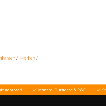
rikanten
/
Merken
/
uit voorraad
Inboard, Outboard & PWC
Sn