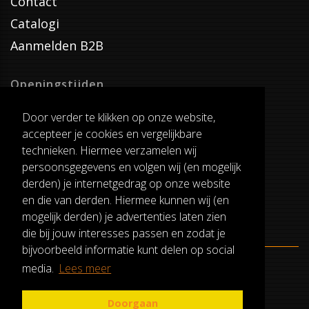
Contact
Catalogi
Aanmelden B2B
Openingstijden
Dinsdag T/M Zaterdag
Door verder te klikken op onze website,
van 8:00-17:00
accepteer je cookies en vergelijkbare
Verzenddagen
technieken. Hiermee verzamelen wij
Dinsdag T/M Vrijdag
persoonsgegevens en volgen wij (en mogelijk
Pauze
derden) je internetgedrag op onze website
12:30-13:00
en die van derden. Hiermee kunnen wij (en
mogelijk derden) je advertenties laten zien
die bij jouw interesses passen en zodat je
bijvoorbeeld informatie kunt delen op social
media.
Lees meer
ALGEMENE VOORWAARDEN
RUILEN EN RETOURNEREN
Doorgaan