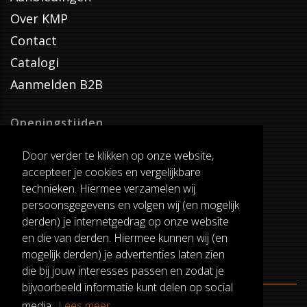
Over KMP
Contact
Catalogi
Aanmelden B2B
Openingstijden
Dinsdag T/M Zaterdag
Door verder te klikken op onze website,
van 8:00-17:00
accepteer je cookies en vergelijkbare
Verzenddagen
technieken. Hiermee verzamelen wij
Dinsdag T/M Vrijdag
persoonsgegevens en volgen wij (en mogelijk
Pauze
derden) je internetgedrag op onze website
12:30-13:00
en die van derden. Hiermee kunnen wij (en
mogelijk derden) je advertenties laten zien
die bij jouw interesses passen en zodat je
bijvoorbeeld informatie kunt delen op social
media.
Lees meer