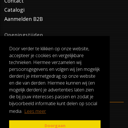
Contact
Catalogi
Aanmelden B2B
Openingstijden
Dinsdag T/M Zaterdag
Door verder te klikken op onze website,
van 8:00-17:00
accepteer je cookies en vergelijkbare
Verzenddagen
technieken. Hiermee verzamelen wij
Dinsdag T/M Vrijdag
persoonsgegevens en volgen wij (en mogelijk
Pauze
derden) je internetgedrag op onze website
12:30-13:00
en die van derden. Hiermee kunnen wij (en
mogelijk derden) je advertenties laten zien
die bij jouw interesses passen en zodat je
bijvoorbeeld informatie kunt delen op social
media.
Lees meer
ALGEMENE VOORWAARDEN
RUILEN EN RETOURNEREN
Doorgaan