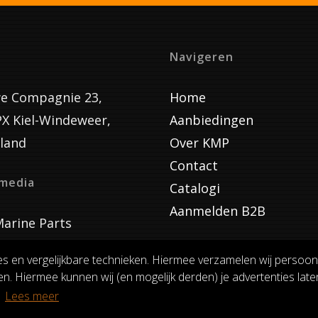
Navigeren
e Compagnie 23,
Home
PX Kiel-Windeweer,
Aanbiedingen
land
Over KMP
Contact
lmedia
Catalogi
Aanmelden B2B
arine Parts
es en vergelijkbare technieken. Hiermee verzamelen wij persoon
n. Hiermee kunnen wij (en mogelijk derden) je advertenties laten
VOORWAARDEN
RUILEN EN RETOURNEREN
PRIVACY
.
Lees meer