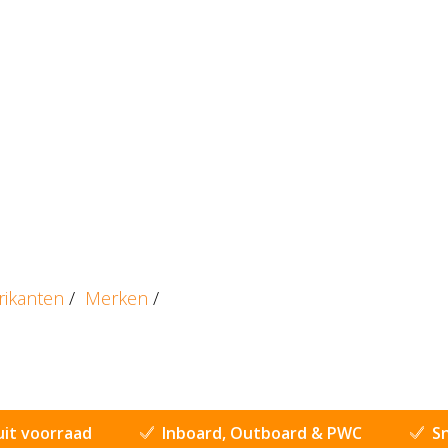
rikanten
/
Merken
/
uit voorraad
Inboard, Outboard & PWC
Sn