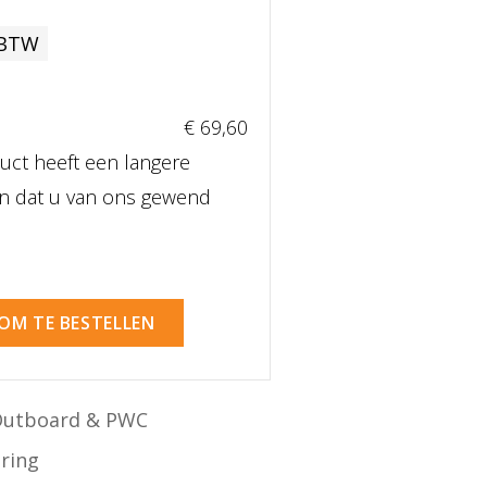
 BTW
€ 69
,60
uct heeft een langere
dan dat u van ons gewend
 OM TE BESTELLEN
Outboard & PWC
ering