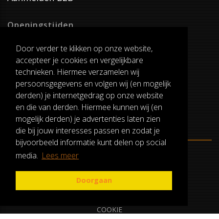
Openingstijden
Dinsdag T/M Zaterdag
Door verder te klikken op onze website,
van 8:00-17:00
accepteer je cookies en vergelijkbare
Verzenddagen
technieken. Hiermee verzamelen wij
Dinsdag T/M Vrijdag
persoonsgegevens en volgen wij (en mogelijk
Pauze
derden) je internetgedrag op onze website
12:30-13:00
en die van derden. Hiermee kunnen wij (en
mogelijk derden) je advertenties laten zien
die bij jouw interesses passen en zodat je
bijvoorbeeld informatie kunt delen op social
media.
Lees meer
ALGEMENE VOORWAARDEN
RUILEN EN RETOURNEREN
Doorgaan
PRIVACY
COOKIE