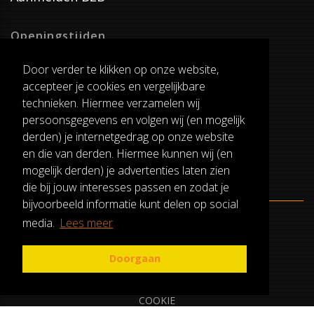
Openingstijden
Dinsdag T/M Zaterdag
Door verder te klikken op onze website,
van 8:00-17:00
accepteer je cookies en vergelijkbare
Verzenddagen
technieken. Hiermee verzamelen wij
Dinsdag T/M Vrijdag
persoonsgegevens en volgen wij (en mogelijk
Pauze
derden) je internetgedrag op onze website
12:30-13:00
en die van derden. Hiermee kunnen wij (en
mogelijk derden) je advertenties laten zien
die bij jouw interesses passen en zodat je
bijvoorbeeld informatie kunt delen op social
media.
Lees meer
ALGEMENE VOORWAARDEN
RUILEN EN RETOURNEREN
Doorgaan
PRIVACY
COOKIE