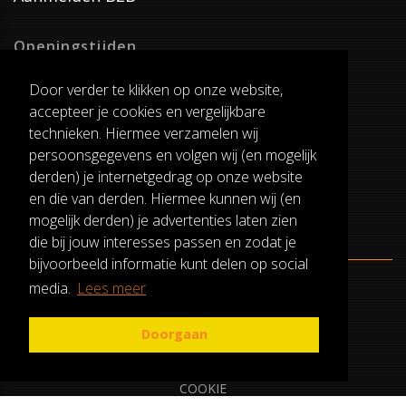
Openingstijden
Dinsdag T/M Zaterdag
Door verder te klikken op onze website,
van 8:00-17:00
accepteer je cookies en vergelijkbare
Verzenddagen
technieken. Hiermee verzamelen wij
Dinsdag T/M Vrijdag
persoonsgegevens en volgen wij (en mogelijk
Pauze
derden) je internetgedrag op onze website
12:30-13:00
en die van derden. Hiermee kunnen wij (en
mogelijk derden) je advertenties laten zien
die bij jouw interesses passen en zodat je
bijvoorbeeld informatie kunt delen op social
media.
Lees meer
ALGEMENE VOORWAARDEN
RUILEN EN RETOURNEREN
Doorgaan
PRIVACY
COOKIE