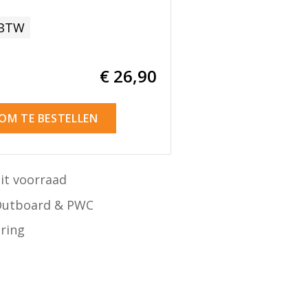
 BTW
€ 26
,90
 OM TE BESTELLEN
it voorraad
Outboard & PWC
ering