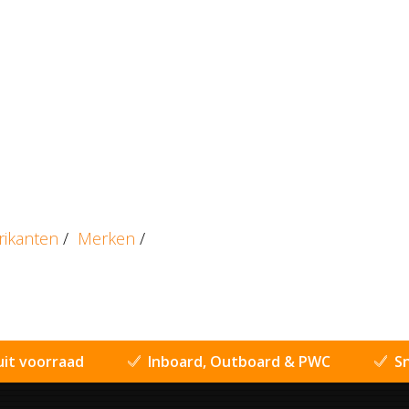
rikanten
/
Merken
/
uit voorraad
Inboard, Outboard & PWC
Sn