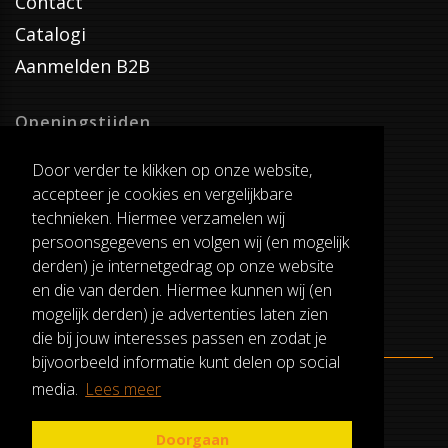
Contact
Catalogi
Aanmelden B2B
Openingstijden
Dinsdag T/M Zaterdag
Door verder te klikken op onze website,
van 8:00-17:00
accepteer je cookies en vergelijkbare
Verzenddagen
technieken. Hiermee verzamelen wij
Dinsdag T/M Vrijdag
persoonsgegevens en volgen wij (en mogelijk
Pauze
derden) je internetgedrag op onze website
12:30-13:00
en die van derden. Hiermee kunnen wij (en
mogelijk derden) je advertenties laten zien
die bij jouw interesses passen en zodat je
bijvoorbeeld informatie kunt delen op social
media.
Lees meer
ALGEMENE VOORWAARDEN
RUILEN EN RETOURNEREN
Doorgaan