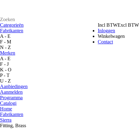
Categorieën
Incl BTW
Excl BTW
Fabrikanten
Inloggen
A - E
Winkelwagen
F - M
Contact
N - Z
Merken
A - E
F - J
K - O
P - T
U - Z
Aanbiedingen
Aanmelden
Programma
Catalogi
Home
Fabrikanten
Sierra
Fitting, Brass