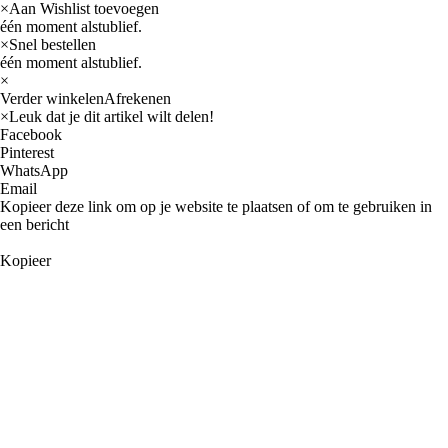
×
Aan Wishlist toevoegen
één moment alstublief.
×
Snel bestellen
één moment alstublief.
×
Verder winkelen
Afrekenen
×
Leuk dat je dit artikel wilt delen!
Facebook
Pinterest
WhatsApp
Email
Kopieer deze link om op je website te plaatsen of om te gebruiken in
een bericht
Kopieer
Categorieën
Fabrikanten
Arieltek
Barr Marine
CDI Electronics
CEF
Clevite
Corteco
Diversen
EMP