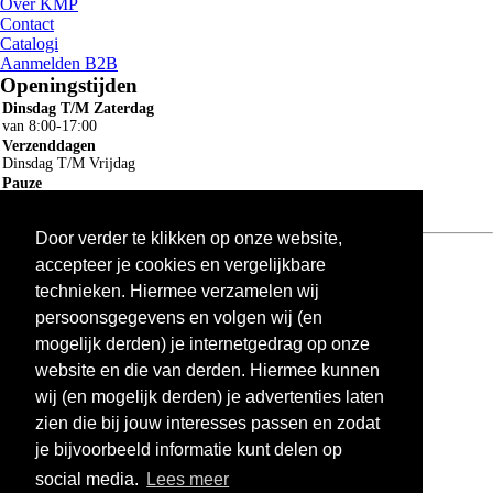
Over KMP
Contact
Catalogi
Aanmelden B2B
Openingstijden
Dinsdag T/M Zaterdag
van 8:00-17:00
Verzenddagen
Dinsdag T/M Vrijdag
Pauze
12:30-13:00
Door verder te klikken op onze website,
Algemene voorwaarden
ruilen en retourneren
accepteer je cookies en vergelijkbare
Privacy
technieken. Hiermee verzamelen wij
Cookie
persoonsgegevens en volgen wij (en
×
mogelijk derden) je internetgedrag op onze
Winkelwagen delen
website en die van derden. Hiermee kunnen
wij (en mogelijk derden) je advertenties laten
zien die bij jouw interesses passen en zodat
je bijvoorbeeld informatie kunt delen op
social media.
Lees meer