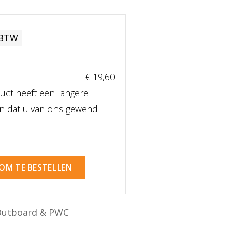
 BTW
€ 19
,60
uct heeft een langere
dan dat u van ons gewend
 OM TE BESTELLEN
Outboard & PWC