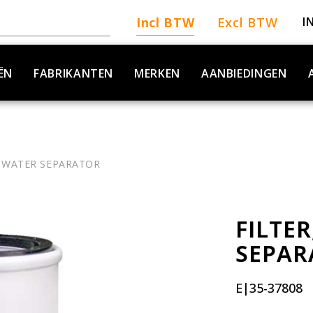
Incl BTW
Excl BTW
I
ËN
FABRIKANTEN
MERKEN
AANBIEDINGEN
L WATER SEPARATOR
FILTER
SEPAR
E|35-37808