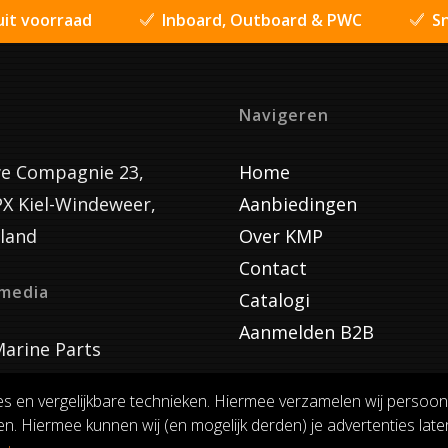
uit voorraad
Inboard, Outboard & PWC
Sn
Navigeren
e Compagnie 23,
Home
PX Kiel-Windeweer,
Aanbiedingen
land
Over KMP
Contact
lmedia
Catalogi
Aanmelden B2B
arine Parts
es en vergelijkbare technieken. Hiermee verzamelen wij persoon
n. Hiermee kunnen wij (en mogelijk derden) je advertenties laten
VOORWAARDEN
RUILEN EN RETOURNEREN
PRIVACY