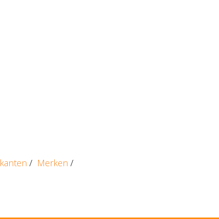
ikanten
/
Merken
/