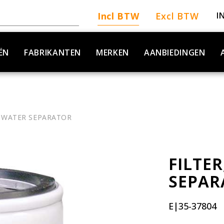
Incl BTW
Excl BTW
I
ËN
FABRIKANTEN
MERKEN
AANBIEDINGEN
L WATER SEPARATOR
FILTER
SEPAR
E|35-37804