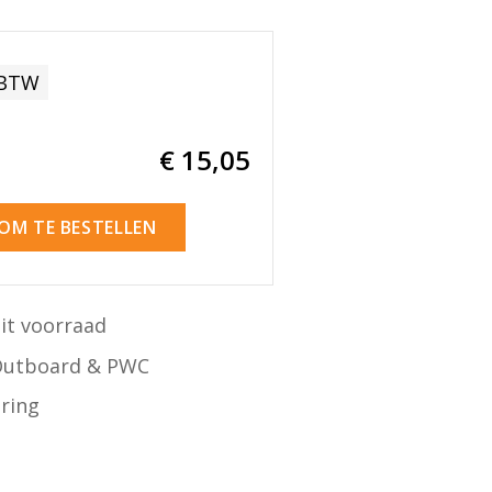
 BTW
€ 15
,05
 OM TE BESTELLEN
it voorraad
Outboard & PWC
ering