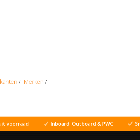
ikanten
/
Merken
/
uit voorraad
Inboard, Outboard & PWC
Sn