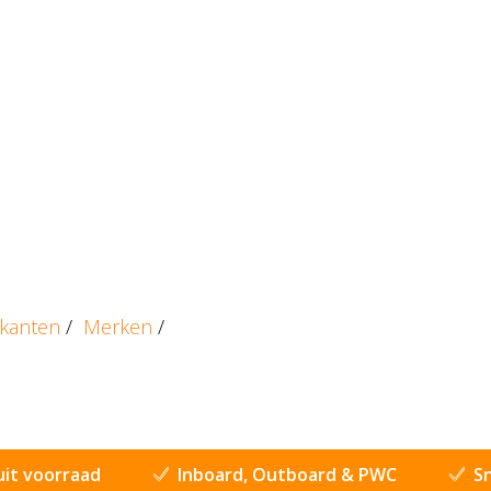
ikanten
/
Merken
/
uit voorraad
Inboard, Outboard & PWC
Sn