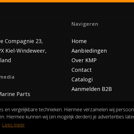
Navigeren
e Compagnie 23,
Home
PX Kiel-Windeweer,
Aanbiedingen
land
Over KMP
Contact
lmedia
Catalogi
Aanmelden B2B
arine Parts
es en vergelijkbare technieken. Hiermee verzamelen wij persoon
n. Hiermee kunnen wij (en mogelijk derden) je advertenties laten
VOORWAARDEN
RUILEN EN RETOURNEREN
PRIVACY
.
Lees meer