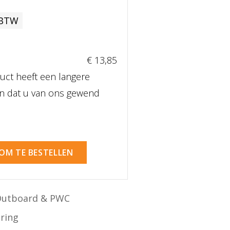
 BTW
€ 13
,85
uct heeft een langere
dan dat u van ons gewend
 OM TE BESTELLEN
Outboard & PWC
ering