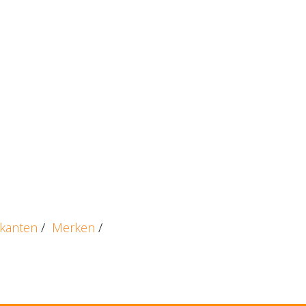
ikanten
/
Merken
/