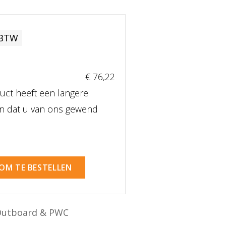
 BTW
€ 76
,22
uct heeft een langere
dan dat u van ons gewend
 OM TE BESTELLEN
Outboard & PWC