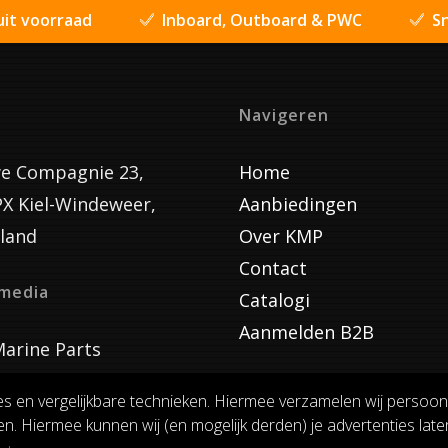
uit voorraad
Inboard, Outboard & PWC
Sn
Navigeren
e Compagnie 23,
Home
PX Kiel-Windeweer,
Aanbiedingen
land
Over KMP
Contact
lmedia
Catalogi
Aanmelden B2B
arine Parts
es en vergelijkbare technieken. Hiermee verzamelen wij persoon
n. Hiermee kunnen wij (en mogelijk derden) je advertenties laten
VOORWAARDEN
RUILEN EN RETOURNEREN
PRIVACY