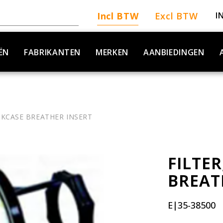
Incl BTW
Excl BTW
I
ËN
FABRIKANTEN
MERKEN
AANBIEDINGEN
NKCASE BREATHER INSERT
FILTE
BREAT
E|35-38500