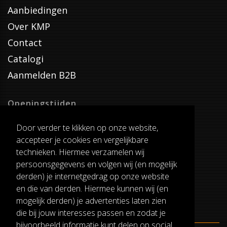
Aanbiedingen
Over KMP
Contact
Catalogi
Aanmelden B2B
Openingstijden
Dinsdag T/M Zaterdag
Door verder te klikken op onze website,
van 8:00-17:00
accepteer je cookies en vergelijkbare
Verzenddagen
technieken. Hiermee verzamelen wij
Dinsdag T/M Vrijdag
persoonsgegevens en volgen wij (en mogelijk
Pauze
derden) je internetgedrag op onze website
12:30-13:00
en die van derden. Hiermee kunnen wij (en
mogelijk derden) je advertenties laten zien
die bij jouw interesses passen en zodat je
bijvoorbeeld informatie kunt delen op social