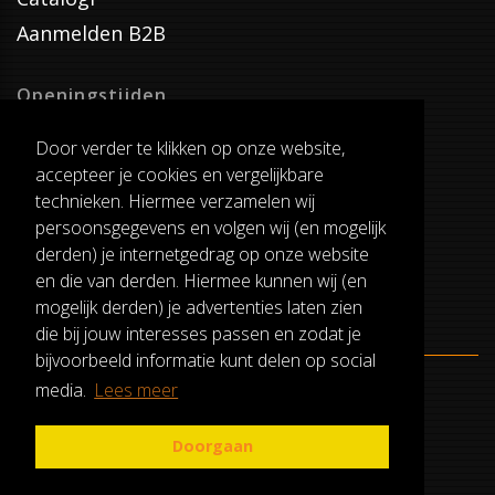
Aanmelden B2B
Openingstijden
Dinsdag T/M Zaterdag
Door verder te klikken op onze website,
van 8:00-17:00
accepteer je cookies en vergelijkbare
Verzenddagen
technieken. Hiermee verzamelen wij
Dinsdag T/M Vrijdag
persoonsgegevens en volgen wij (en mogelijk
Pauze
derden) je internetgedrag op onze website
12:30-13:00
en die van derden. Hiermee kunnen wij (en
mogelijk derden) je advertenties laten zien
die bij jouw interesses passen en zodat je
bijvoorbeeld informatie kunt delen op social
media.
Lees meer
ALGEMENE VOORWAARDEN
RUILEN EN RETOURNEREN
Doorgaan
PRIVACY