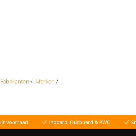
Fabrikanten
/
Merken
/
uit voorraad
Inboard, Outboard & PWC
Sn