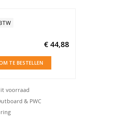
 BTW
€ 44
,88
 OM TE BESTELLEN
it voorraad
Outboard & PWC
ering