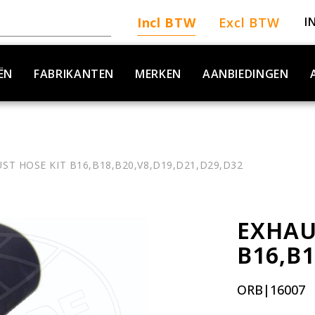
Incl BTW
Excl BTW
I
ËN
FABRIKANTEN
MERKEN
AANBIEDINGEN
ST HOSE KIT B16,B18,B20,V8,D19,D21,D29,D32
EXHAU
B16,B1
ORB|16007