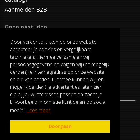
Aanmelden B2B
Openingstijden
Dinsdag T/M Zaterdag
Door verder te klikken op onze website,
van 8:00-17:00
accepteer je cookies en vergelijkbare
Verzenddagen
technieken. Hiermee verzamelen wij
Dinsdag T/M Vrijdag
persoonsgegevens en volgen wij (en mogelijk
Pauze
derden) je internetgedrag op onze website
12:30-13:00
en die van derden. Hiermee kunnen wij (en
mogelijk derden) je advertenties laten zien
die bij jouw interesses passen en zodat je
bijvoorbeeld informatie kunt delen op social
media.
Lees meer
ALGEMENE VOORWAARDEN
RUILEN EN RETOURNEREN
Doorgaan
PRIVACY