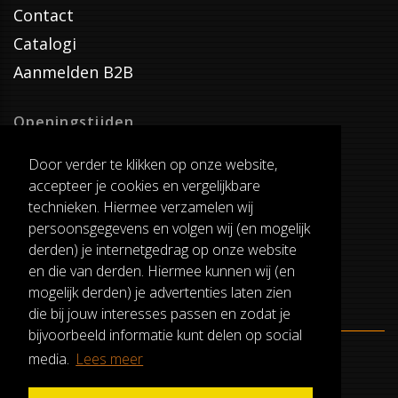
Contact
Catalogi
Aanmelden B2B
Openingstijden
Dinsdag T/M Zaterdag
Door verder te klikken op onze website,
van 8:00-17:00
accepteer je cookies en vergelijkbare
Verzenddagen
technieken. Hiermee verzamelen wij
Dinsdag T/M Vrijdag
persoonsgegevens en volgen wij (en mogelijk
Pauze
derden) je internetgedrag op onze website
12:30-13:00
en die van derden. Hiermee kunnen wij (en
mogelijk derden) je advertenties laten zien
die bij jouw interesses passen en zodat je
bijvoorbeeld informatie kunt delen op social
media.
Lees meer
ALGEMENE VOORWAARDEN