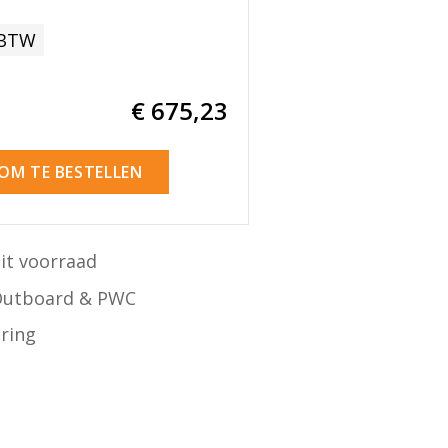
 BTW
€ 675
,23
 OM TE BESTELLEN
it voorraad
Outboard & PWC
ering