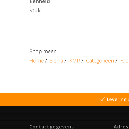
Eenheid
Stuk
Shop meer
Home
/
Sierra
/
KMP
/
Categorieën
/
Fab
Levering 
Contactgegevens
Adres