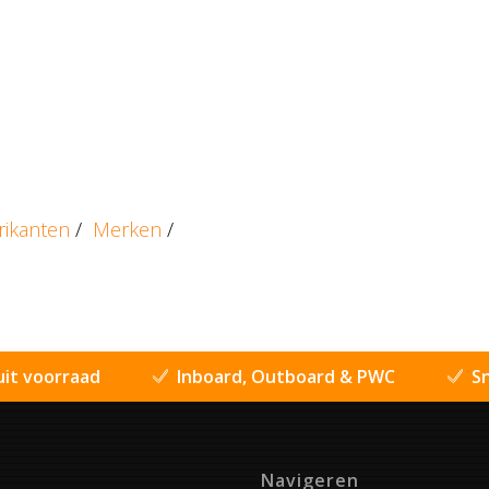
rikanten
/
Merken
/
uit voorraad
Inboard, Outboard & PWC
Sn
Navigeren