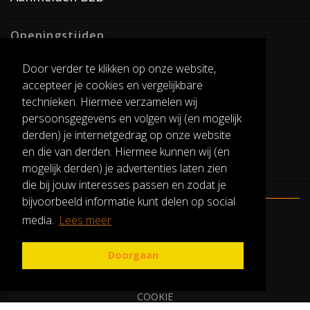
Openingstijden
Dinsdag T/M Zaterdag
Door verder te klikken op onze website,
van 8:00-17:00
accepteer je cookies en vergelijkbare
Verzenddagen
technieken. Hiermee verzamelen wij
Dinsdag T/M Vrijdag
persoonsgegevens en volgen wij (en mogelijk
Pauze
derden) je internetgedrag op onze website
12:30-13:00
en die van derden. Hiermee kunnen wij (en
mogelijk derden) je advertenties laten zien
die bij jouw interesses passen en zodat je
bijvoorbeeld informatie kunt delen op social
media.
Lees meer
ALGEMENE VOORWAARDEN
RUILEN EN RETOURNEREN
Doorgaan
PRIVACY
COOKIE