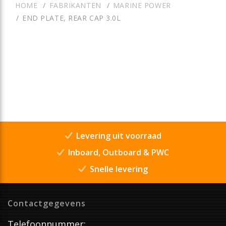
HOME
FABRIKANTEN
MARINE POWER
END PLATE, REAR CAP 3.0L
Levering uit voorraad
Inboard, Outboard & PWC
Snelle levering
Contactgegevens
Telefoonnummer: