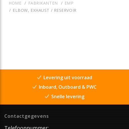
HOME
FABRIKANTEN
EMP
ELBOW, EXHAUST / RESERVOIR
Levering uit voorraad
Inboard, Outboard & PWC
Snelle levering
Contactgegevens
Telefoonnummer: