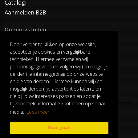
Catalogi
Aanmelden B2B
Openingstijden
Dinsdag T/M Zaterdag
Door verder te klikken op onze website,
van 8:00-17:00
accepteer je cookies en vergelijkbare
Verzenddagen
technieken. Hiermee verzamelen wij
Dinsdag T/M Vrijdag
persoonsgegevens en volgen wij (en mogelijk
Pauze
derden) je internetgedrag op onze website
12:30-13:00
en die van derden. Hiermee kunnen wij (en
mogelijk derden) je advertenties laten zien
die bij jouw interesses passen en zodat je
bijvoorbeeld informatie kunt delen op social
media.
Lees meer
ALGEMENE VOORWAARDEN
RUILEN EN RETOURNEREN
Doorgaan
PRIVACY