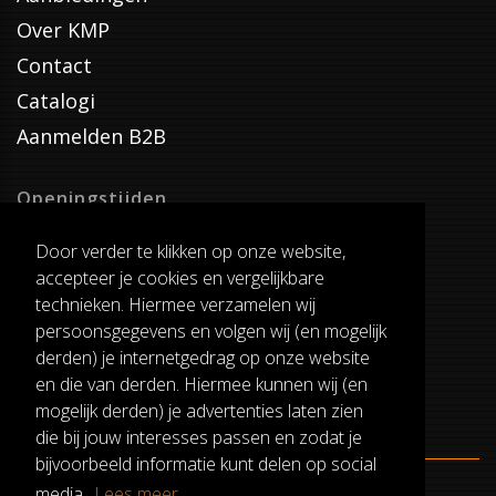
Over KMP
Contact
Catalogi
Aanmelden B2B
Openingstijden
Dinsdag T/M Zaterdag
Door verder te klikken op onze website,
van 8:00-17:00
accepteer je cookies en vergelijkbare
Verzenddagen
technieken. Hiermee verzamelen wij
Dinsdag T/M Vrijdag
persoonsgegevens en volgen wij (en mogelijk
Pauze
derden) je internetgedrag op onze website
12:30-13:00
en die van derden. Hiermee kunnen wij (en
mogelijk derden) je advertenties laten zien
die bij jouw interesses passen en zodat je
bijvoorbeeld informatie kunt delen op social
media.
Lees meer