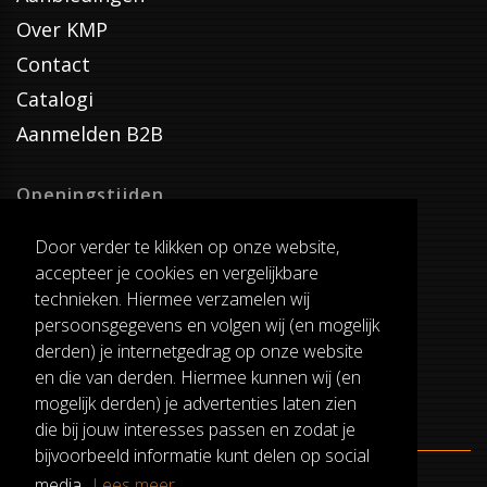
Over KMP
Contact
Catalogi
Aanmelden B2B
Openingstijden
Dinsdag T/M Zaterdag
Door verder te klikken op onze website,
van 8:00-17:00
accepteer je cookies en vergelijkbare
Verzenddagen
technieken. Hiermee verzamelen wij
Dinsdag T/M Vrijdag
persoonsgegevens en volgen wij (en mogelijk
Pauze
derden) je internetgedrag op onze website
12:30-13:00
en die van derden. Hiermee kunnen wij (en
mogelijk derden) je advertenties laten zien
die bij jouw interesses passen en zodat je
bijvoorbeeld informatie kunt delen op social
media.
Lees meer