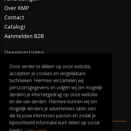
Over KMP
Contact
Catalogi
Aanmelden B2B
Openingstijden
Dinsdag T/M Zaterdag
Door verder te klikken op onze website,
van 8:00-17:00
accepteer je cookies en vergelijkbare
Verzenddagen
technieken. Hiermee verzamelen wij
Dinsdag T/M Vrijdag
persoonsgegevens en volgen wij (en mogelijk
Pauze
derden) je internetgedrag op onze website
12:30-13:00
en die van derden. Hiermee kunnen wij (en
mogelijk derden) je advertenties laten zien
die bij jouw interesses passen en zodat je
bijvoorbeeld informatie kunt delen op social
media.
Lees meer