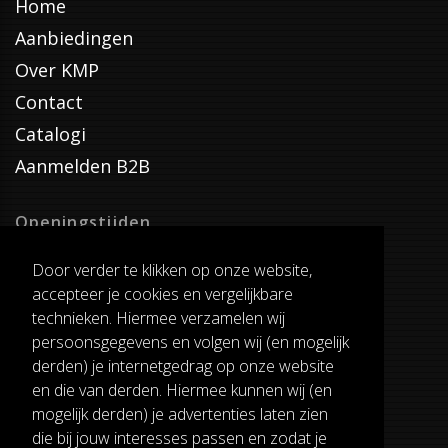
Home
Aanbiedingen
Over KMP
Contact
Catalogi
Aanmelden B2B
Openingstijden
Dinsdag T/M Zaterdag
Door verder te klikken op onze website,
van 8:00-17:00
accepteer je cookies en vergelijkbare
Verzenddagen
technieken. Hiermee verzamelen wij
Dinsdag T/M Vrijdag
persoonsgegevens en volgen wij (en mogelijk
Pauze
derden) je internetgedrag op onze website
12:30-13:00
en die van derden. Hiermee kunnen wij (en
mogelijk derden) je advertenties laten zien
die bij jouw interesses passen en zodat je